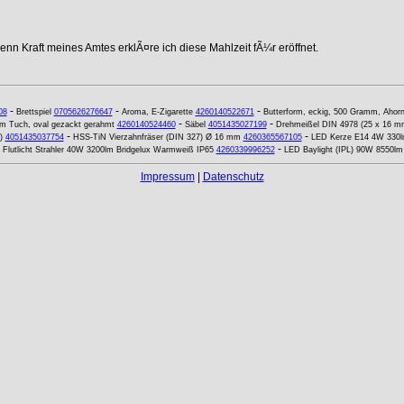
nn Kraft meines Amtes erklÃ¤re ich diese Mahlzeit fÃ¼r eröffnet.
-
-
-
08
Brettspiel
0705626276647
Aroma, E-Zigarette
4260140522671
Butterform, eckig, 500 Gramm, Ahor
-
-
m Tuch, oval gezackt gerahmt
4260140524460
Säbel
4051435027199
Drehmeißel DIN 4978 (25 x 16 m
-
-
)
4051435037754
HSS-TiN Vierzahnfräser (DIN 327) Ø 16 mm
4260365567105
LED Kerze E14 4W 330lm
-
Flutlicht Strahler 40W 3200lm Bridgelux Warmweiß IP65
4260339996252
LED Baylight (IPL) 90W 8550lm 
Impressum
|
Datenschutz