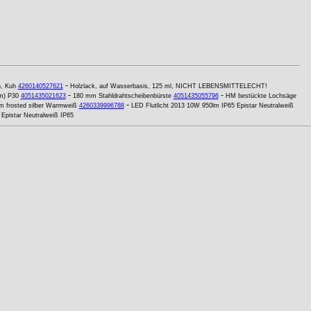
-
n, Kuh
4260140527621
Holzlack, auf Wasserbasis, 125 ml, NICHT LEBENSMITTELECHT!
-
-
m) P30
4051435021623
180 mm Stahldrahtscheibenbürste
4051435055796
HM bestückte Lochsäge
-
 frosted silber Warmweiß
4260339996788
LED Flutlicht 2013 10W 950lm IP65 Epistar Neutralweiß
Epistar Neutralweiß IP65