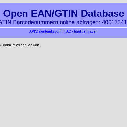
Open EAN/GTIN Database
TIN Barcodenummern online abfragen: 4001754
API/Datenbankzugriff
|
FAQ - häufige Fragen
t, dann ist es der Schwan.