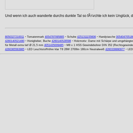
Und wenn ich auch wanderte durchs dunkle Tal so fÃ¼rchte ich kein Unglück, de
-
-
-
8050327210011
Tomatenmark
4054787095885
Schuhe
4251311155606
Handytasche
00540470518
-
-
4260140521490
Honigheber, Buche
4260140528598
Holzmotiv: Dame mit Schärpe und umgehängte
-
für Metall extra tief Ø 21,5 mm
4051435009485
M8 x 1 HSS Gewindebohrer DIN 352 (Rechtsgewinde
-
-
4260365563985
LED Leuchtstoffröhre klar T8 28W 2700lm 180cm Neutralweiß
4260339990977
LED 