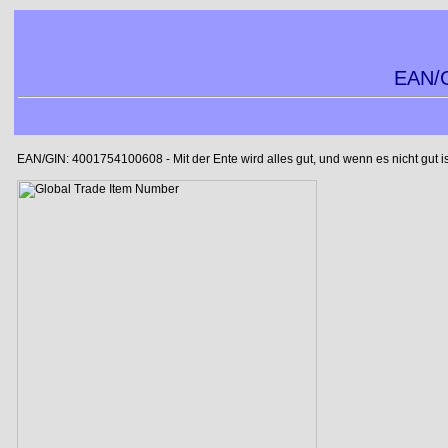
EAN/G
EAN/GIN: 4001754100608 - Mit der Ente wird alles gut, und wenn es nicht gut is