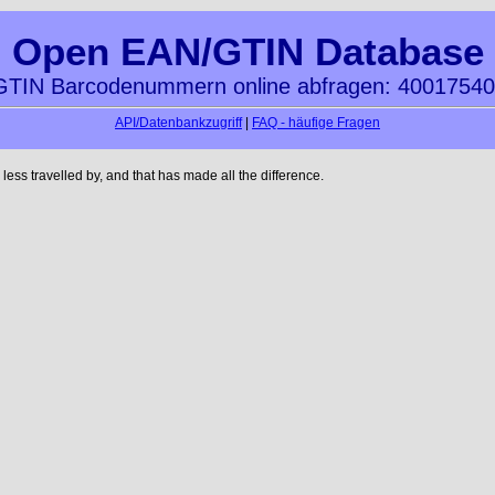
Open EAN/GTIN Database
TIN Barcodenummern online abfragen: 4001754
API/Datenbankzugriff
|
FAQ - häufige Fragen
ss travelled by, and that has made all the difference.