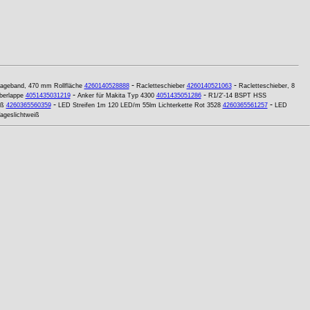
-
-
ageband, 470 mm Rollfläche
4260140528888
Racletteschieber
4260140521063
Racletteschieber, 8
-
-
berlappe
4051435031219
Anker für Makita Typ 4300
4051435051286
R1/2'-14 BSPT HSS
-
-
iß
4260365560359
LED Streifen 1m 120 LED/m 55lm Lichterkette Rot 3528
4260365561257
LED
ageslichtweiß