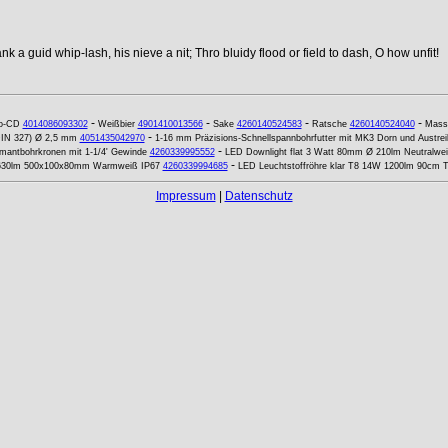
k a guid whip-lash, his nieve a nit; Thro bluidy flood or field to dash, O how unfit!
-
-
-
-
o-CD
4014086093302
Weißbier
4901410013566
Sake
4260140524583
Ratsche
4260140524040
Mass
-
DIN 327) Ø 2,5 mm
4051435042970
1-16 mm Präzisions-Schnellspannbohrfutter mit MK3 Dorn und Austrei
-
antbohrkronen mit 1-1/4' Gewinde
4260339995552
LED Downlight flat 3 Watt 80mm Ø 210lm Neutralwe
-
 630lm 500x100x80mm Warmweiß IP67
4260339994685
LED Leuchtstoffröhre klar T8 14W 1200lm 90cm T
Impressum
|
Datenschutz