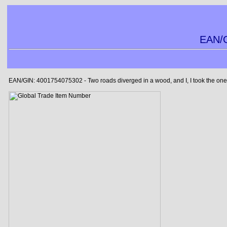
EAN/G
EAN/GIN: 4001754075302 - Two roads diverged in a wood, and I, I took the one le