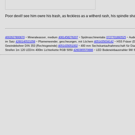
Poor devil! see him owre his trash, as feckless as a witherd rash, his spindle shan
-
-
-
4002627800670
Mineralwasser, medium
4061458276207
Spülmaschinentabs
0727701893525
Audi
-
-
im Satz
4260140521056
Pfannenwender, geschwungen, mit Löchern
4051435034142
HSS Fräser (
-
Gewindebohrer DIN 353 (Rechtsgewinde)
4051435051002
400 mm Sechskantaufnahmeschaft für Diam
-
Streifen 1m 120 LED/m 400lm Lichterkette RGB 5050
4260365570686
LED Bodeneinbaustrahler 9W