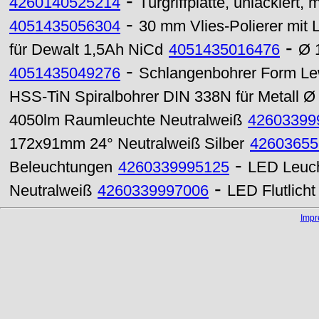
-
4260140525214
Türgriffplatte, unlackiert
-
4051435056304
30 mm Vlies-Polierer mit
-
für Dewalt 1,5Ah NiCd
4051435016476
Ø 
-
4051435049276
Schlangenbohrer Form Lew
HSS-TiN Spiralbohrer DIN 338N für Metall 
4050lm Raumleuchte Neutralweiß
42603399
172x91mm 24° Neutralweiß Silber
42603655
-
Beleuchtungen
4260339995125
LED Leuch
-
Neutralweiß
4260339997006
LED Flutlich
Imp