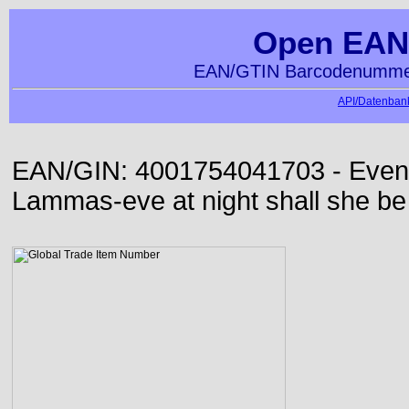
Open EAN
EAN/GTIN Barcodenummer
API/Datenbank
EAN/GIN: 4001754041703 - Even or
Lammas-eve at night shall she be