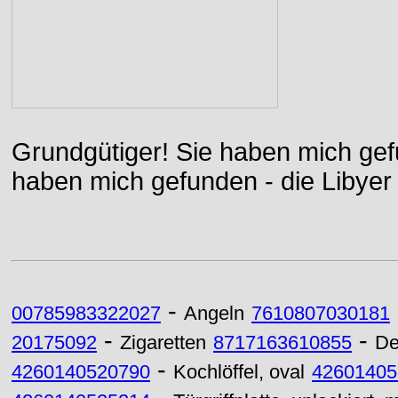
Grundgütiger! Sie haben mich gefu
haben mich gefunden - die Libyer 
-
00785983322027
Angeln
7610807030181
-
-
20175092
Zigaretten
8717163610855
De
-
4260140520790
Kochlöffel, oval
42601405