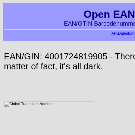
Open EAN
EAN/GTIN Barcodenummer
API/Datenbank
EAN/GIN: 4001724819905 - There 
matter of fact, it's all dark.