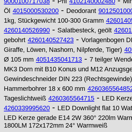
-
-
9000100717038
Pril
4102140002480
Mi
-
Öl
4015000530200
Deodorant
901250100
1kg, Stückgewicht 100-300 Gramm
4260140
-
4260140526990
Salatbesteck, geölt
42601
-
gebohrt
4260140527423
Vorlagenbogen DIN
Giraffe, Löwen, Nashorn, Nilpferde, Tiger)
40
-
Ø 105 mm
4051435041713
7 teilger Wend
MK3 Dorn mit B10 Konus und M12 Anzugsg
Gewindeschneider DIN 223 (Rechtsgewinde)
Hammerbohrer 18 x 600 mm
426036556485
-
Tageslichtweiß
4260365564715
LED Kerze
-
4260339995620
LED Downlight flat 10 Wa
LED Kerze gerade E14 2W 360° 220lm War
1800LM 172x172mm 24° Warmweiß