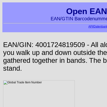
Open EAN
EAN/GTIN Barcodenummer
API/Datenbank
EAN/GIN: 4001724819509 - All alon
you walk up and down outside th
gathered together in bands. The b
stand.