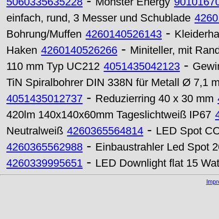
-
5060335635228
Monster Energy
9010167
einfach, rund, 3 Messer und Schublade
4260
-
Bohrung/Muffen
4260140526143
Kleiderh
-
Haken
4260140526266
Miniteller, mit Ran
-
110 mm Typ UC212
4051435042123
Gewin
TiN Spiralbohrer DIN 338N für Metall Ø 7,1 
-
4051435012737
Reduzierring 40 x 30 mm
420lm 140x140x60mm Tageslichtweiß IP67
-
Neutralweiß
4260365564814
LED Spot CO
-
4260365562988
Einbaustrahler Led Spot
-
4260339995651
LED Downlight flat 15 Wa
Imp