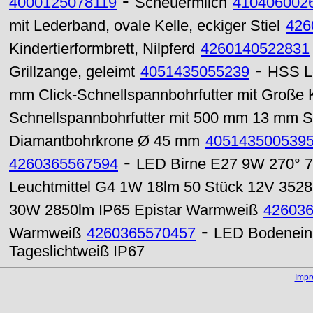
-
4000125078119
Scheuermilch
410406002
mit Lederband, ovale Kelle, eckiger Stiel
426
Kindertierformbrett, Nilpferd
4260140522831
-
Grillzange, geleimt
4051435055239
HSS L
mm Click-Schnellspannbohrfutter mit Große K
Schnellspannbohrfutter mit 500 mm 13 mm S
Diamantbohrkrone Ø 45 mm
405143500539
-
4260365567594
LED Birne E27 9W 270° 72
Leuchtmittel G4 1W 18lm 50 Stück 12V 352
30W 2850lm IP65 Epistar Warmweiß
42603
-
Warmweiß
4260365570457
LED Bodenein
Tageslichtweiß IP67
Imp