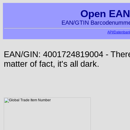
Open EAN
EAN/GTIN Barcodenummer
API/Datenbank
EAN/GIN: 4001724819004 - There 
matter of fact, it's all dark.