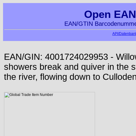
Open EAN
EAN/GTIN Barcodenummer
API/Datenbank
EAN/GIN: 4001724029953 - Willo
showers break and quiver in the s
the river, flowing down to Culloden