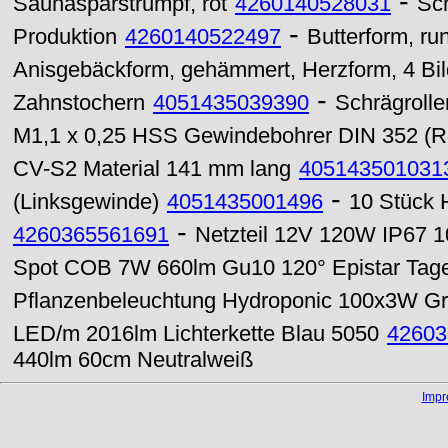
-
Saunasparstrumpf, rot
4260140528031
Sch
-
Produktion
4260140522497
Butterform, ru
Anisgebäckform, gehämmert, Herzform, 4 Bild
-
Zahnstochern
4051435039390
Schrägroll
M1,1 x 0,25 HSS Gewindebohrer DIN 352 (R
CV-S2 Material 141 mm lang
405143501031
-
(Linksgewinde)
4051435001496
10 Stück 
-
4260365561691
Netzteil 12V 120W IP67 
Spot COB 7W 660lm Gu10 120° Epistar Tage
Pflanzenbeleuchtung Hydroponic 100x3W Gr
LED/m 2016lm Lichterkette Blau 5050
42603
440lm 60cm Neutralweiß
Imp