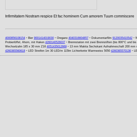
Infirmitatem Nostram respice Et fac hominem Cum amorem Tuum commiscere
-
-
-
-
4000856108154
Bier
9001414019030
Oregano
4040316604857
Dokumentarfilm
9120035410542
W
-
Probierlöffel, Ahorn, mit Haken
4260140526037
Brennstation mit zwei Brennstiften (bis 800°C und bi
-
Wechselzahn 185 x 30 mm Z16
4051435012669
13 mm Makita Sechskant Aufnahmeschaft 200 mm 
-
-
4260365560618
LED Streifen 1m 30 LED/m 115lm Lichterkette Warmweiss 5050
4260365570136
LE