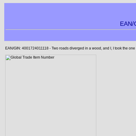
EAN/G
EAN/GIN: 4001724011118 - Two roads diverged in a wood, and I, I took the one le