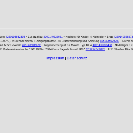
-
-
ein
4260193642395
Zusatzakku
4260140526631
Kochset für Kinder, 4 Kleinteile + Brett
4260140526273
-
s 1000°C), 9 Brennschleifen, Reinigungsbürste, 2A Ersatzsicherung und Anleitung
4051435026253
Drehmei
-
-
mit M22 Gewinde
4051435019996
Rippenriemengurt für Makita Typ 1804
4051435058438
Nadellager 8 
-
D Bodeneinbaustrahler 12W 1080lm 200x60mm Tageslichtweiß IP67
4260365560120
LED Streifen 10m 6
Impressum
|
Datenschutz