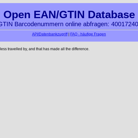
Open EAN/GTIN Database
TIN Barcodenummern online abfragen: 4001724
API/Datenbankzugriff
|
FAQ - häufige Fragen
ss travelled by, and that has made all the difference.