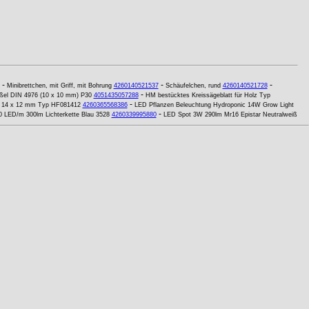
-
-
-
Minibrettchen, mit Griff, mit Bohrung
4260140521537
Schäufelchen, rund
4260140521728
-
ßel DIN 4976 (10 x 10 mm) P30
4051435057288
HM bestücktes Kreissägeblatt für Holz Typ
-
x 14 x 12 mm Typ HF081412
4260365568386
LED Pflanzen Beleuchtung Hydroponic 14W Grow Light
-
0 LED/m 300lm Lichterkette Blau 3528
4260339995880
LED Spot 3W 290lm Mr16 Epistar Neutralweiß