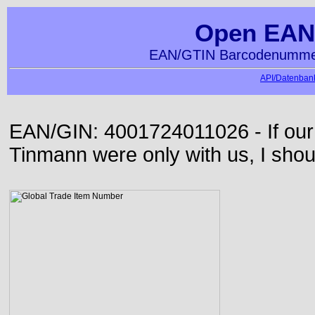
Open EAN
EAN/GTIN Barcodenummer
API/Datenbank
EAN/GIN: 4001724011026 - If our
Tinmann were only with us, I shou