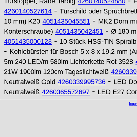
-
Türstopper, Rabe, farbig
4260140524880
H
-
4260140527614
Türschild oder Spruchbrett
-
10 mm) K20
4051435045551
MK2 Dorn mit
-
Konterschraube)
4051435042451
Ø 180 m
-
4051435000123
10 Stück HSS-TiN Spiralb
-
Kohlebürsten für Bosch 5 x 8 x 19,2 mm (A
5m 240 LED/m 580lm Lichterkette Rot 3528
21W 1900lm 120cm Tageslichtweiß
4260339
-
Neutralweiß Gold
4260339995736
LED Do
-
Neutralweiß
4260365572697
LED E27 Cor
Imp