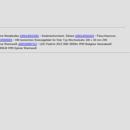
-
-
mit Metallwellen
4260140522091
Kindertierformbrett, Elefant
4260140520424
Fleischhammer,
-
435008303
HM bestücktes Kreissägeblatt für Holz Typ Wechselzahn 190 x 30 mm Z60
-
star Warmweiß
4260339997112
LED Flutlicht 2013 30W 2850lm IP65 Bridgelux Neutralweiß
8000LM IP65 Epistar Warmweiß