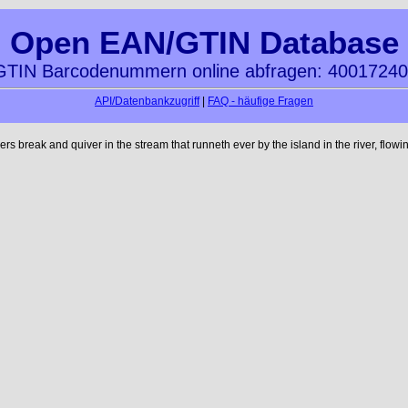
Open EAN/GTIN Database
TIN Barcodenummern online abfragen: 4001724
API/Datenbankzugriff
|
FAQ - häufige Fragen
reak and quiver in the stream that runneth ever by the island in the river, flowi