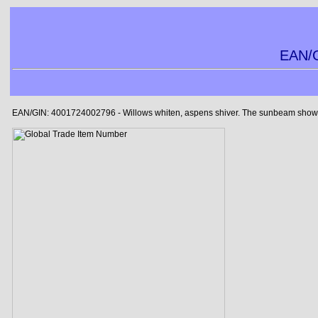
EAN/G
EAN/GIN: 4001724002796 - Willows whiten, aspens shiver. The sunbeam showers b