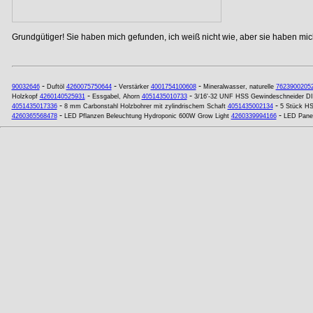
Grundgütiger! Sie haben mich gefunden, ich weiß nicht wie, aber sie haben mich
-
-
-
90032646
Duftöl
4260075750644
Verstärker
4001754100608
Mineralwasser, naturelle
7623900205
-
-
Holzkopf
4260140525931
Essgabel, Ahorn
4051435010733
3/16'-32 UNF HSS Gewindeschneider DI
-
-
4051435017336
8 mm Carbonstahl Holzbohrer mit zylindrischem Schaft
4051435002134
5 Stück HS
-
-
4260365568478
LED Pflanzen Beleuchtung Hydroponic 600W Grow Light
4260339994166
LED Pane