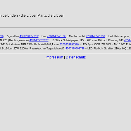
 gefunden - die Libyer Marty, die Libyer!
-
-
-
-
226
Zigaretten
4316268658232
Eier
4260140521636
Mehlschaufel
4260140521353
Kartoffelstampfer, 
-
N 223 (Rechtsgewinde)
4051435023207
10 Stück Schleifpapier 115 x 280 mm 10-Loch Körnung 240
4051
-
S-R Spiralbohrer DIN 338N für Metall Ø 8,1 mm
4260339993596
LED Spot COB 4W 380lm Mr16 60° Epi
-
l 24x24cm 25W 2250lm Raumleuchte Tageslichtweiß
4260339991738
LED Flutlicht Strahler 210W HQ 1
Impressum
|
Datenschutz