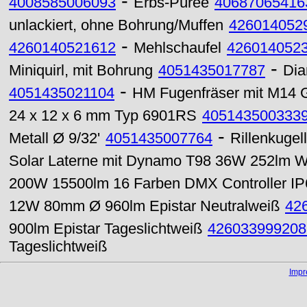
-
4008585006093
Erbs-Püree
40687065416
unlackiert, ohne Bohrung/Muffen
426014052
-
4260140521612
Mehlschaufel
426014052
-
Miniquirl, mit Bohrung
4051435017787
Dia
-
4051435021104
HM Fugenfräser mit M14
24 x 12 x 6 mm Typ 6901RS
405143500333
-
Metall Ø 9/32'
4051435007764
Rillenkuge
Solar Laterne mit Dynamo T98 36W 252lm 
200W 15500lm 16 Farben DMX Controller IP
12W 80mm Ø 960lm Epistar Neutralweiß
42
900lm Epistar Tageslichtweiß
426033999208
Tageslichtweiß
Imp