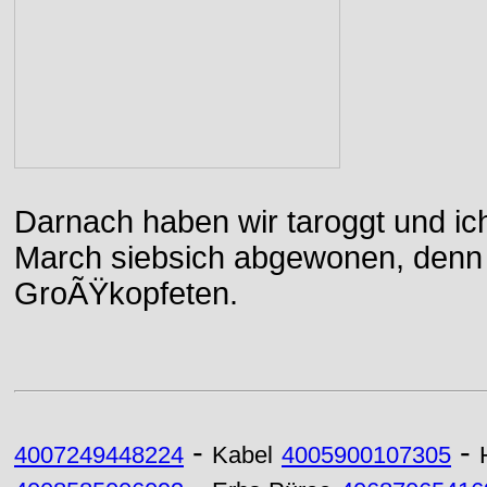
Darnach haben wir taroggt und ic
March siebsich abgewonen, denn d
GroÃŸkopfeten.
-
-
4007249448224
Kabel
4005900107305