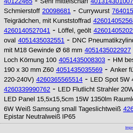
-
40122465
Senf mittelscharf
40131430100
-
Schmierstoff
20098681
Currywurst
76401
Teigrädchen, mit Kunststoffrad
42601405256
-
4260140527041
Löffel, geölt
42601405202
-
oval
4051435032551
DNC Pneumatikzylin
mit M18 Gewinde Ø 68 mm
4051435022927
-
Loch Körnung 100
4051435008303
HM bes
-
190 x 30 mm Z60
4051435035569
Anker f
-
220-240V)
4260365565514
LED Spot 5W 4
-
4260339990762
LED Flutlicht Strahler 2
LED Panel 15,5x15,5cm 15W 1350lm Raumle
6W Weiß Samsung small Tageslichtweiß
42
Epistar Neutralweiß IP65
Imp