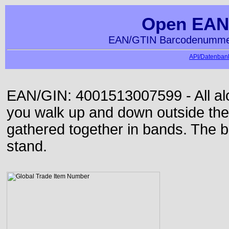
Open EAN
EAN/GTIN Barcodenummer
API/Datenbank
EAN/GIN: 4001513007599 - All alon
you walk up and down outside th
gathered together in bands. The b
stand.