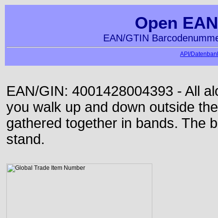
Open EAN
EAN/GTIN Barcodenummer
API/Datenbank
EAN/GIN: 4001428004393 - All alon
you walk up and down outside th
gathered together in bands. The b
stand.