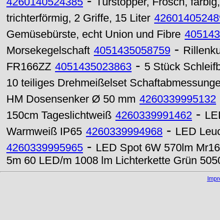
-
4260140524385
Türstopper, Frosch, farbig
trichterförmig, 2 Griffe, 15 Liter
42601405248
Gemüsebürste, echt Union und Fibre
405143
-
Morsekegelschaft
4051435058759
Rillenk
-
FR166ZZ
4051435023863
5 Stück Schlei
10 teiliges Drehmeißelset Schaftabmessung
HM Dosensenker Ø 50 mm
4260339995132
-
150cm Tageslichtweiß
4260339991462
LED
-
Warmweiß IP65
4260339994968
LED Leuc
-
4260339995965
LED Spot 6W 570lm Mr16
5m 60 LED/m 1008 lm Lichterkette Grün 505
Imp