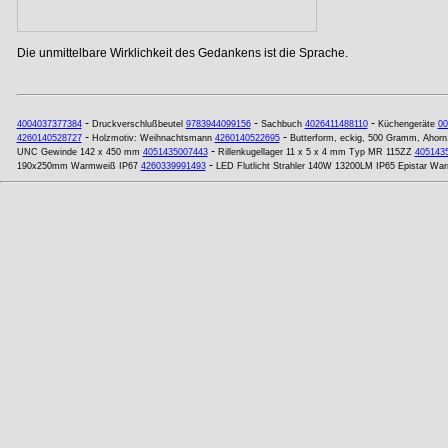
Die unmittelbare Wirklichkeit des Gedankens ist die Sprache.
-
-
-
4004037377384
Druckverschlußbeutel
9783944099156
Sachbuch
4026411488110
Küchengeräte
00
-
-
4260140528727
Holzmotiv: Weihnachtsmann
4260140522695
Butterform, eckig, 500 Gramm, Ahorn
-
UNC Gewinde 142 x 450 mm
4051435007443
Rillenkugellager 11 x 5 x 4 mm Typ MR 115ZZ
405143
-
190x250mm Warmweiß IP67
4260339991493
LED Flutlicht Strahler 140W 13200LM IP65 Epistar Wa