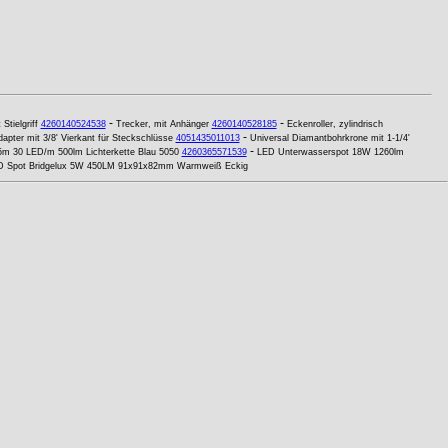
-
-
Stielgriff
4260140524538
Trecker, mit Anhänger
4260140528185
Eckenroller, zylindrisch
-
apter mit 3/8' Vierkant für Steckschlüsse
4051435011013
Universal Diamantbohrkrone mit 1-1/4'
-
5m 30 LED/m 500lm Lichterkette Blau 5050
4260365571539
LED Unterwasserspot 18W 1260lm
D Spot Bridgelux 5W 450LM 91x91x82mm Warmweiß Eckig