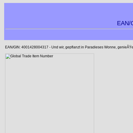
EAN/G
EAN/GIN: 4001428004317 - Und wir, gepflanzt in Paradieses Wonne, genieÃŸ