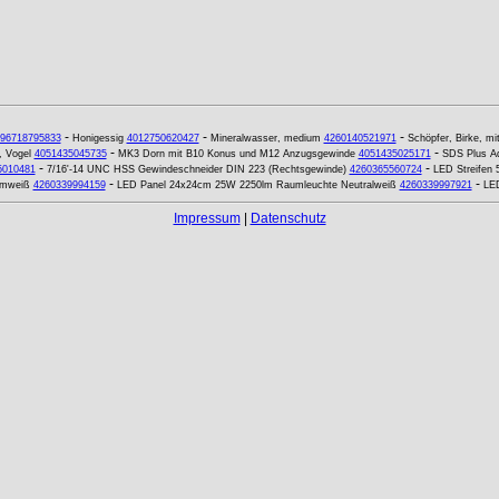
-
-
-
96718795833
Honigessig
4012750620427
Mineralwasser, medium
4260140521971
Schöpfer, Birke, mit 
-
-
, Vogel
4051435045735
MK3 Dorn mit B10 Konus und M12 Anzugsgewinde
4051435025171
SDS Plus Ad
-
-
5010481
7/16'-14 UNC HSS Gewindeschneider DIN 223 (Rechtsgewinde)
4260365560724
LED Streifen 
-
-
rmweiß
4260339994159
LED Panel 24x24cm 25W 2250lm Raumleuchte Neutralweiß
4260339997921
LE
Impressum
|
Datenschutz