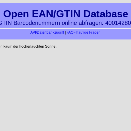
Open EAN/GTIN Database
TIN Barcodenummern online abfragen: 4001428
API/Datenbankzugriff
|
FAQ - häufige Fragen
en kaum der hocherlauchten Sonne.