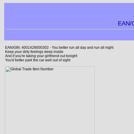
EAN/G
EAN/GIN: 4001428000302 - You better run all day and run all night
Keep your dirty feelings deep inside
And if you're taking your girlfriend out tonight
You'd better park the car well out of sight