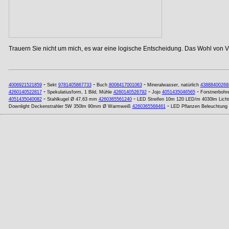
Trauern Sie nicht um mich, es war eine logische Entscheidung. Das Wohl von Vi
-
-
-
4006921521859
Sekt
9781405867733
Buch
8008417001063
Mineralwasser, natürlich
43888400269
-
-
-
4260140522817
Spekulatiusform, 1 Bild, Mühle
4260140526792
Jojo
4051435046565
Forstnerbohr
-
-
4051435040082
Stahlkugel Ø 47,63 mm
4260365561240
LED Streifen 10m 120 LED/m 4030lm Licht
-
Downlight Deckenstrahler 5W 350lm 90mm Ø Warmweiß
4260365568461
LED Pflanzen Beleuchtung