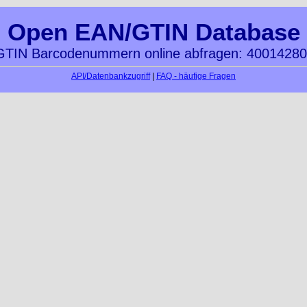
Open EAN/GTIN Database
TIN Barcodenummern online abfragen: 4001428
API/Datenbankzugriff
|
FAQ - häufige Fragen