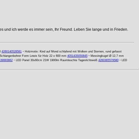
s und ich werde es immer sein, Ihr Freund. Leben Sie lange und in Frieden.
-
l
4260140528581
Holzmotiv: Kind auf Mond schlafend mit Wolken und Sternen, rund gefasst
-
Schlangenbohrer Form Lewis für Holz 22 x 600 mm
4051435050845
Messingkugel Ø 12,7 mm
-
-
339993862
LED Panel 30x60cm 21W 1900lm Raumleuchte Tageslichtweiß
4260365579580
LED