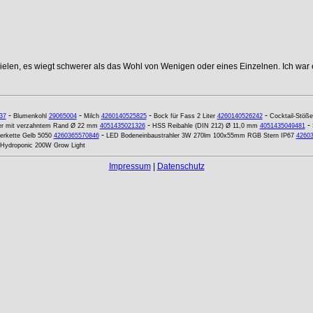
elen, es wiegt schwerer als das Wohl von Wenigen oder eines Einzelnen. Ich war e
-
-
-
-
37
Blumenkohl
29065004
Milch
4260140525825
Bock für Fass 2 Liter
4260140526242
Cocktail-Stöße
-
-
er mit verzahntem Rand Ø 22 mm
4051435021326
HSS Reibahle (DIN 212) Ø 11,0 mm
4051435049481
-
erkette Gelb 5050
4260365570846
LED Bodeneinbaustrahler 3W 270lm 100x55mm RGB Stern IP67
4260
 Hydroponic 200W Grow Light
Impressum
|
Datenschutz