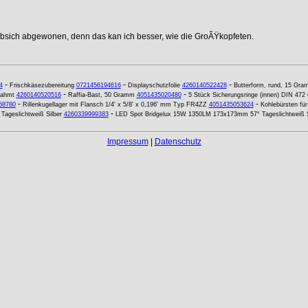
ebsich abgewonen, denn das kan ich besser, wie die GroÃŸkopfeten.
-
-
-
4
Frischkäsezubereitung
0721456194616
Displayschutzfolie
4260140522428
Butterform, rund, 15 Gra
-
-
rahmt
4260140520516
Raffia-Bast, 50 Gramm
4051435020480
5 Stück Sicherungsringe (innen) DIN 47
-
-
58780
Rillenkugellager mit Flansch 1/4' x 5/8' x 0,196' mm Typ FR4ZZ
4051435053624
Kohlebürsten für
-
ageslichtweiß Silber
4260339999383
LED Spot Bridgelux 15W 1350LM 173x173mm 57° Tageslichtweiß S
Impressum
|
Datenschutz