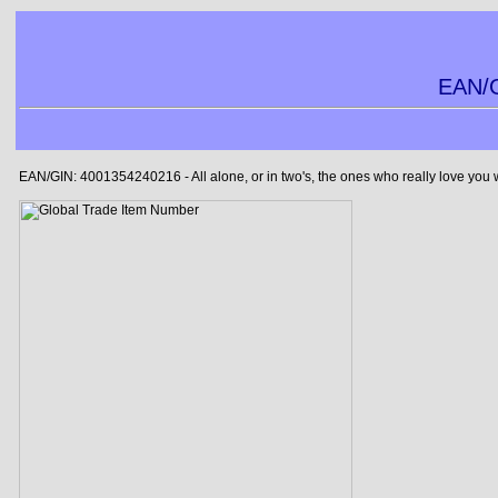
EAN/G
EAN/GIN: 4001354240216 - All alone, or in two's, the ones who really love you