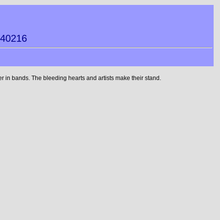
240216
 in bands. The bleeding hearts and artists make their stand.