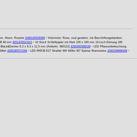
-
mm, Ahorn, Rosette
4260140528369
Holzmotiv: Rose, oval gerahmt, mit Beschriftungsbändern
-
2 Ø 48 mm
4051435023115
10 Stück Schleifpapier mit Klett 100 x 240 mm 10-Loch Körnung 180
-
 Black&Decker 6,3 x 6,3 x 12,5 mm (Artikelnr. 680122)
4260365568539
LED Pflanzenbeleuchtung
-
-
ilber
4260365572284
LED PAR38 E27 Strahler 9W 640lm 90° Epistar Warmweiss
4260339998409