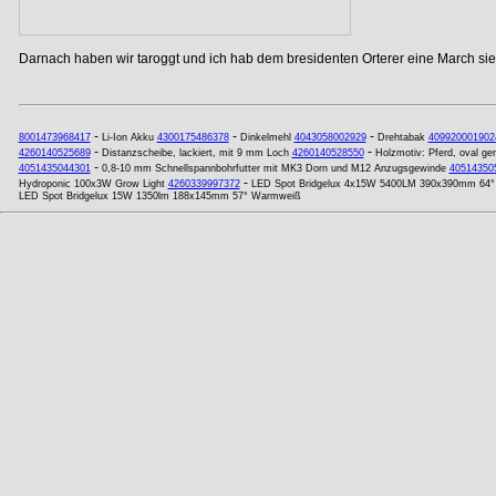
Darnach haben wir taroggt und ich hab dem bresidenten Orterer eine March si
-
-
-
8001473968417
Li-Ion Akku
4300175486378
Dinkelmehl
4043058002929
Drehtabak
409920001902
-
-
4260140525689
Distanzscheibe, lackiert, mit 9 mm Loch
4260140528550
Holzmotiv: Pferd, oval ge
-
4051435044301
0,8-10 mm Schnellspannbohrfutter mit MK3 Dorn und M12 Anzugsgewinde
40514350
-
Hydroponic 100x3W Grow Light
4260339997372
LED Spot Bridgelux 4x15W 5400LM 390x390mm 64° T
LED Spot Bridgelux 15W 1350lm 188x145mm 57° Warmweiß