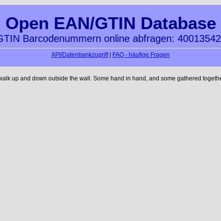
Open EAN/GTIN Database
TIN Barcodenummern online abfragen: 4001354
API/Datenbankzugriff
|
FAQ - häufige Fragen
 walk up and down outside the wall. Some hand in hand, and some gathered together