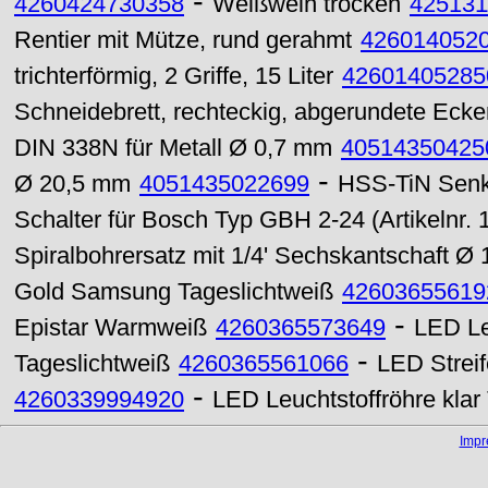
-
4260424730358
Weißwein trocken
425131
Rentier mit Mütze, rund gerahmt
426014052
trichterförmig, 2 Griffe, 15 Liter
42601405285
Schneidebrett, rechteckig, abgerundete Ecke
DIN 338N für Metall Ø 0,7 mm
40514350425
-
Ø 20,5 mm
4051435022699
HSS-TiN Senk
Schalter für Bosch Typ GBH 2-24 (Artikelnr.
Spiralbohrersatz mit 1/4' Sechskantschaft Ø
Gold Samsung Tageslichtweiß
42603655619
-
Epistar Warmweiß
4260365573649
LED Le
-
Tageslichtweiß
4260365561066
LED Strei
-
4260339994920
LED Leuchtstoffröhre kla
Imp