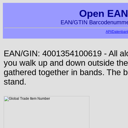
Open EAN
EAN/GTIN Barcodenummer
API/Datenbank
EAN/GIN: 4001354100619 - All alon
you walk up and down outside th
gathered together in bands. The b
stand.