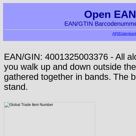
Open EAN
EAN/GTIN Barcodenummer
API/Datenbank
EAN/GIN: 4001325003376 - All alon
you walk up and down outside th
gathered together in bands. The b
stand.