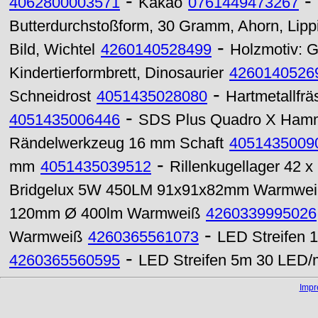
-
-
4062800003571
Kakao
0761449473267
Butterdurchstoßform, 30 Gramm, Ahorn, Lip
-
Bild, Wichtel
4260140528499
Holzmotiv: 
Kindertierformbrett, Dinosaurier
4260140526
-
Schneidrost
4051435028080
Hartmetallfr
-
4051435006446
SDS Plus Quadro X Hamm
Rändelwerkzeug 16 mm Schaft
4051435009
-
mm
4051435039512
Rillenkugellager 42 
Bridgelux 5W 450LM 91x91x82mm Warmwei
120mm Ø 400lm Warmweiß
4260339995026
-
Warmweiß
4260365561073
LED Streifen 
-
4260365560595
LED Streifen 5m 30 LED/
Imp