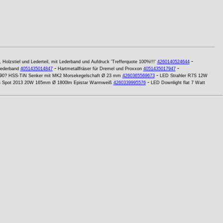
-
, Holzstiel und Lederteil, mit Lederband und Aufdruck 'Trefferquote 100%!!!'
4260140524644
-
-
Lederband
4051435014847
Hartmetallfräser für Dremel und Proxxon
4051435017947
-
90? HSS-TiN Senker mit MK2 Morsekegelschaft Ø 23 mm
4260365569673
LED Strahler R7S 12W
-
 Spot 2013 20W 165mm Ø 1800lm Epistar Warmweiß
4260339995576
LED Downlight flat 7 Watt