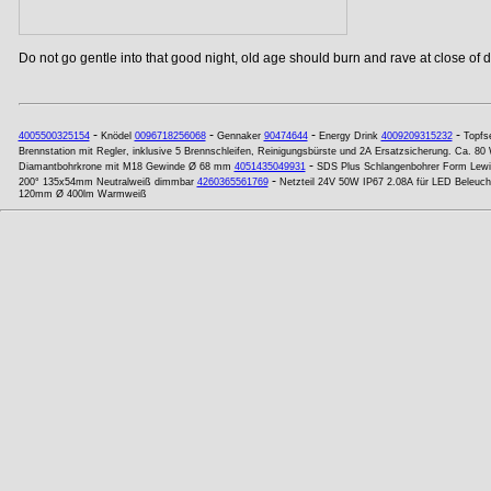
Do not go gentle into that good night, old age should burn and rave at close of da
-
-
-
-
4005500325154
Knödel
0096718256068
Gennaker
90474644
Energy Drink
4009209315232
Topfs
Brennstation mit Regler, inklusive 5 Brennschleifen, Reinigungsbürste und 2A Ersatzsicherung. Ca. 80
-
Diamantbohrkrone mit M18 Gewinde Ø 68 mm
4051435049931
SDS Plus Schlangenbohrer Form Lewi
-
200° 135x54mm Neutralweiß dimmbar
4260365561769
Netzteil 24V 50W IP67 2.08A für LED Beleuc
120mm Ø 400lm Warmweiß