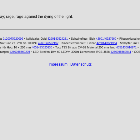
y; rage, rage against the dying of the light.
-
-
-
et
9120075520096
kolloidales Gold
4260140524231
Schwingfigur, Elch
4260140527669
Fliegenklatsche
-
-
 Watt und ca. 250 bis 1000°C
4260140522152
Kindertierformbrett, Eisbär
4260140521964
Schöpfer, mit 
-
-
s für Holz 16 x 230 mm
4051435025836
Torx T25 Bit aus CV-S2 Material 200 mm lang
4051435016971
-
-
htungen
4260365560205
LED Streifen 10m 60 LED/m 300lm Lichterkette RGB 3528
4260365562544
COB
Impressum
|
Datenschutz