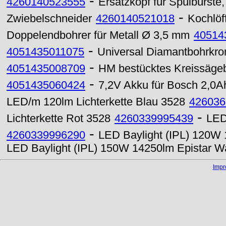
-
4260140523555
Ersatzkopf für Spülbürste,
-
Zwiebelschneider
4260140521018
Kochlöff
Doppelendbohrer für Metall Ø 3,5 mm
40514
-
4051435011075
Universal Diamantbohrkro
-
4051435008709
HM bestücktes Kreissägeb
-
4051435060424
7,2V Akku für Bosch 2,0A
LED/m 120lm Lichterkette Blau 3528
426036
-
Lichterkette Rot 3528
4260339995439
LED
-
4260339996290
LED Baylight (IPL) 120W
LED Baylight (IPL) 150W 14250lm Epistar 
Imp