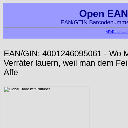
Open EAN
EAN/GTIN Barcodenummer
API/Datenbank
EAN/GIN: 4001246095061 - Wo Me
Verräter lauern, weil man dem Fei
Affe