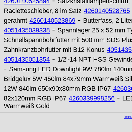
-
4260140525894
Salzkristalllampenschirm, i
Racletteschieber, 8 im Satz
4260140528765
-
gerahmt
4260140523869
Butterfass, 2 Lite
-
4051435039338
Spannlager 25 x 52 mm 
Schnellspannbohrfutter mit 500 mm SDS Plu
Zahnkranzbohrfutter mit B12 Konus
4051435
-
4051435051354
1/2'-14 NPT HSS Gewinde
-
Samsung LED Downlight 9W 780lm 140m
Bridgelux 5W 450lm 84x79mm Warmweiß Sil
12W 840lm 650x90x80mm RGB IP67
42603
-
82x120mm RGB IP67
4260339998256
LE
Warmweiß Gold
Imp