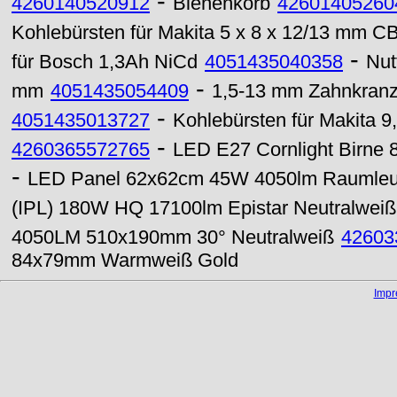
-
4260140520912
Bienenkorb
42601405260
Kohlebürsten für Makita 5 x 8 x 12/13 mm CB-
-
für Bosch 1,3Ah NiCd
4051435040358
Nut
-
mm
4051435054409
1,5-13 mm Zahnkranz
-
4051435013727
Kohlebürsten für Makita 9
-
4260365572765
LED E27 Cornlight Birne
-
LED Panel 62x62cm 45W 4050lm Raumleuc
(IPL) 180W HQ 17100lm Epistar Neutralweiß
4050LM 510x190mm 30° Neutralweiß
42603
84x79mm Warmweiß Gold
Imp