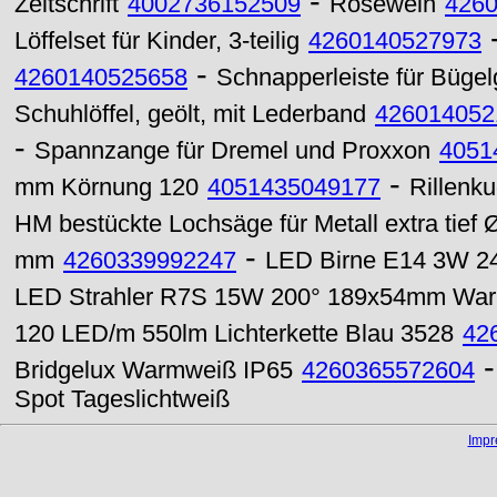
-
Zeitschrift
4002736152509
Rosewein
426
Löffelset für Kinder, 3-teilig
4260140527973
-
4260140525658
Schnapperleiste für Bügelg
Schuhlöffel, geölt, mit Lederband
426014052
-
Spannzange für Dremel und Proxxon
4051
-
mm Körnung 120
4051435049177
Rillenk
HM bestückte Lochsäge für Metall extra tief
-
mm
4260339992247
LED Birne E14 3W 240
LED Strahler R7S 15W 200° 189x54mm Wa
120 LED/m 550lm Lichterkette Blau 3528
42
Bridgelux Warmweiß IP65
4260365572604
Spot Tageslichtweiß
Imp