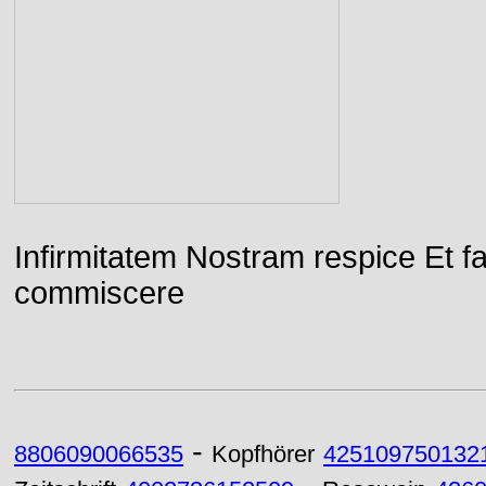
Infirmitatem Nostram respice E
commiscere
-
8806090066535
Kopfhörer
425109750132