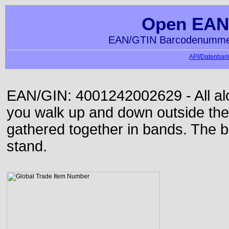
Open EAN
EAN/GTIN Barcodenummer
API/Datenbank
EAN/GIN: 4001242002629 - All alon
you walk up and down outside th
gathered together in bands. The b
stand.