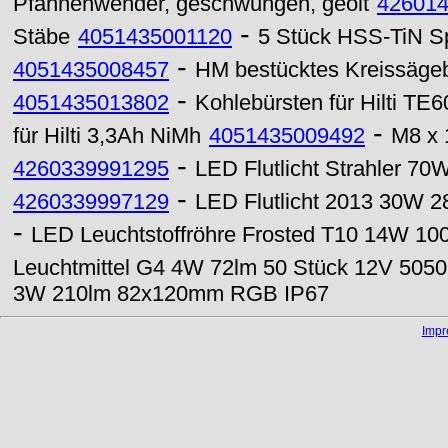
Pfannenwender, geschwungen, geölt
42601
-
Stäbe
4051435001120
5 Stück HSS-TiN Sp
-
4051435008457
HM bestücktes Kreissägeb
-
4051435013802
Kohlebürsten für Hilti TE6
-
für Hilti 3,3Ah NiMh
4051435009492
M8 x 
-
4260339991295
LED Flutlicht Strahler 70
-
4260339997129
LED Flutlicht 2013 30W 2
-
LED Leuchtstoffröhre Frosted T10 14W 1
Leuchtmittel G4 4W 72lm 50 Stück 12V 505
3W 210lm 82x120mm RGB IP67
Imp