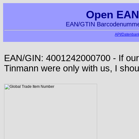
Open EAN
EAN/GTIN Barcodenummer
API/Datenbank
EAN/GIN: 4001242000700 - If our
Tinmann were only with us, I shou