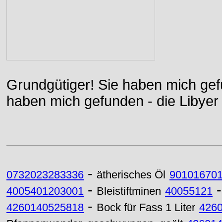
Grundgütiger! Sie haben mich gefu
haben mich gefunden - die Libyer 
-
0732023283336
ätherisches Öl
90101670
-
4005401203001
Bleistiftminen
40055121
-
4260140525818
Bock für Fass 1 Liter
426