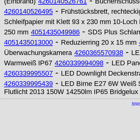
-
(Einbrand)
4260140526761
Buchenschüss
-
4260140526495
Frühstücksbrett, rechteck
Schleifpapier mit Klett 93 x 230 mm 10-Loch
-
250 mm
4051435049986
SDS Plus Schlan
-
4051435013000
Reduzierring 20 x 15 mm
-
Überwachungskamera
4260365570938
LE
-
Warmweiß IP67
4260339994098
LED Pane
-
4260339995507
LED Downlight Deckenstr
-
4260339995439
LED Birne E27 6W Weiß 
Flutlicht 2013 150W 14250lm IP65 Bridgelu
Imp