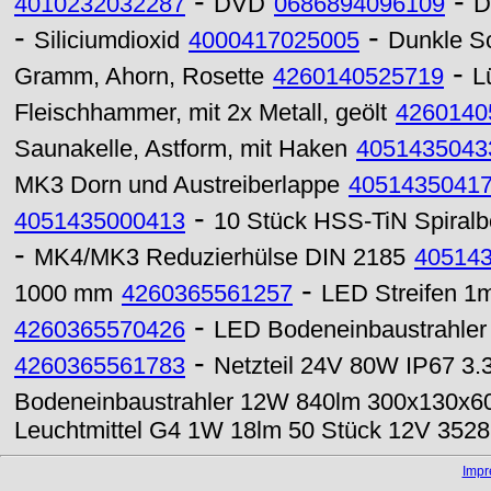
-
-
4010232032287
DVD
0686894096109
D
-
-
Siliciumdioxid
4000417025005
Dunkle S
-
Gramm, Ahorn, Rosette
4260140525719
L
Fleischhammer, mit 2x Metall, geölt
4260140
Saunakelle, Astform, mit Haken
4051435043
MK3 Dorn und Austreiberlappe
4051435041
-
4051435000413
10 Stück HSS-TiN Spiralb
-
MK4/MK3 Reduzierhülse DIN 2185
40514
-
1000 mm
4260365561257
LED Streifen 1
-
4260365570426
LED Bodeneinbaustrahle
-
4260365561783
Netzteil 24V 80W IP67 3.
Bodeneinbaustrahler 12W 840lm 300x130x
Leuchtmittel G4 1W 18lm 50 Stück 12V 352
Imp