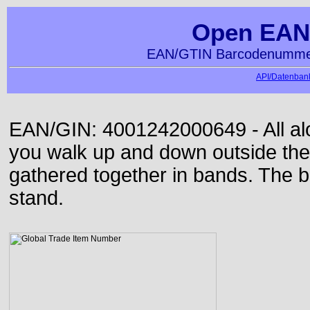
Open EAN
EAN/GTIN Barcodenummer
API/Datenbank
EAN/GIN: 4001242000649 - All alon
you walk up and down outside th
gathered together in bands. The b
stand.