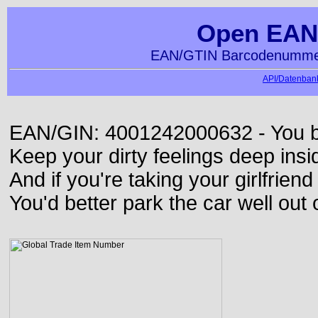
Open EAN
EAN/GTIN Barcodenummer
API/Datenbank
EAN/GIN: 4001242000632 - You bett
Keep your dirty feelings deep insi
And if you're taking your girlfriend
You'd better park the car well out 