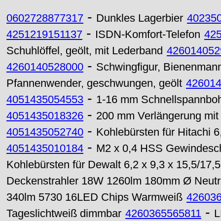
-
0602728877317
Dunkles Lagerbier
40235
-
4251219151137
ISDN-Komfort-Telefon
42
Schuhlöffel, geölt, mit Lederband
426014052
-
4260140528000
Schwingfigur, Bienenmann
Pfannenwender, geschwungen, geölt
42601
-
4051435054553
1-16 mm Schnellspannbohrf
-
4051435018326
200 mm Verlängerung mit 
-
4051435052740
Kohlebürsten für Hitachi 6
-
4051435010184
M2 x 0,4 HSS Gewindesch
Kohlebürsten für Dewalt 6,2 x 9,3 x 15,5/17
Deckenstrahler 18W 1260lm 180mm Ø Neutr
340lm 5730 16LED Chips Warmweiß
42603
-
Tageslichtweiß dimmbar
4260365565811
L