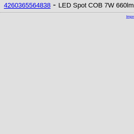
-
4260365564838
LED Spot COB 7W 660lm 
Imp