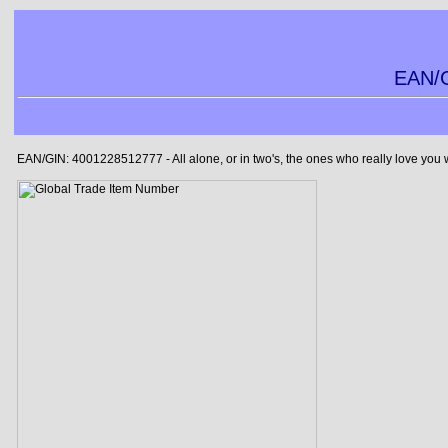
EAN/G
EAN/GIN: 4001228512777 - All alone, or in two's, the ones who really love you