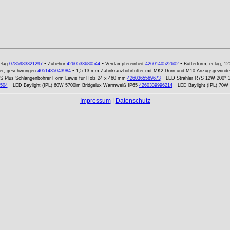
-
-
-
elag
0785983321297
Zubehör
4260533680544
Verdampfereinheit
4260140522602
Butterform, eckig, 1
-
er, geschwungen
4051435043984
1,5-13 mm Zahnkranzbohrfutter mit MK2 Dorn und M10 Anzugsgewinde
-
S Plus Schlangenbohrer Form Lewis für Holz 24 x 460 mm
4260365569673
LED Strahler R7S 12W 200° 
-
-
504
LED Baylight (IPL) 60W 5700lm Bridgelux Warmweiß IP65
4260339996214
LED Baylight (IPL) 70W 
Impressum
|
Datenschutz