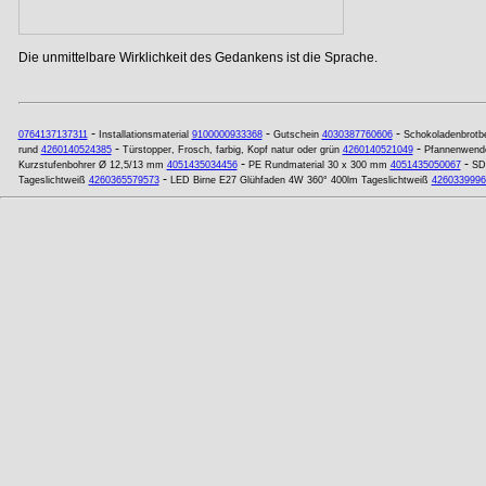
Die unmittelbare Wirklichkeit des Gedankens ist die Sprache.
-
-
-
0764137137311
Installationsmaterial
9100000933368
Gutschein
4030387760606
Schokoladenbrotb
-
-
rund
4260140524385
Türstopper, Frosch, farbig, Kopf natur oder grün
4260140521049
Pfannenwend
-
-
Kurzstufenbohrer Ø 12,5/13 mm
4051435034456
PE Rundmaterial 30 x 300 mm
4051435050067
SD
-
Tageslichtweiß
4260365579573
LED Birne E27 Glühfaden 4W 360° 400lm Tageslichtweiß
4260339996