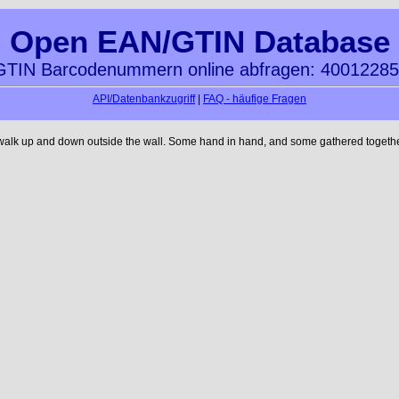
Open EAN/GTIN Database
TIN Barcodenummern online abfragen: 4001228
API/Datenbankzugriff
|
FAQ - häufige Fragen
 walk up and down outside the wall. Some hand in hand, and some gathered together