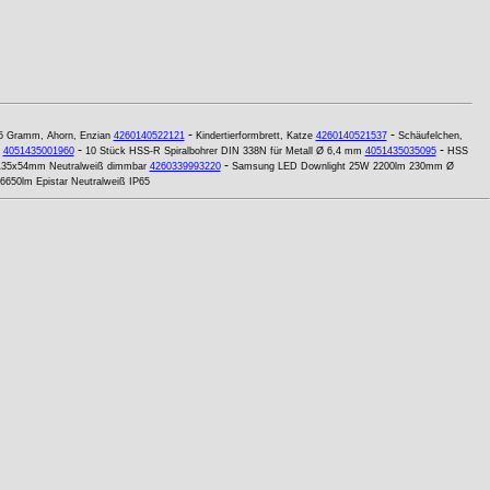
-
-
25 Gramm, Ahorn, Enzian
4260140522121
Kindertierformbrett, Katze
4260140521537
Schäufelchen,
-
-
4051435001960
10 Stück HSS-R Spiralbohrer DIN 338N für Metall Ø 6,4 mm
4051435035095
HSS
-
135x54mm Neutralweiß dimmbar
4260339993220
Samsung LED Downlight 25W 2200lm 230mm Ø
6650lm Epistar Neutralweiß IP65