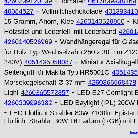
-
4260239120139
Tomaten
0617839338169
-
40084527
Vollmilchschokolade
401393410
-
15 Gramm, Ahorn, Klee
4260140520950
K
Holzstiel und Lederteil, mit Lederband
42601
-
4260140526969
Wandhängeregal für Gläs
für Holz Typ Wechselzahn 250 x 30 mm Z12
-
240V)
4051435058087
Miniatur Axialkuge
Seitengriff für Makita Typ HR5001C
4051435
Morsekegelschaft Ø 37 mm
4260365568478
-
Light
4260365572857
LED E27 Cornlight 
-
4260339996382
LED Baylight (IPL) 200W
-
LED Flutlicht Strahler 80W 7100lm Epistar
Flutlicht Strahler 30W 16 Farben (RGB) mit 
Imp