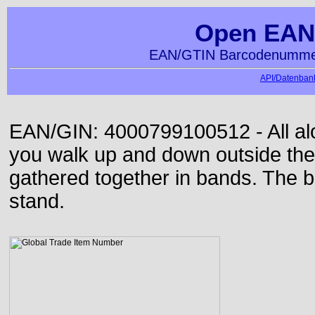
Open EAN
EAN/GTIN Barcodenummer
API/Datenbank
EAN/GIN: 4000799100512 - All alon
you walk up and down outside th
gathered together in bands. The b
stand.