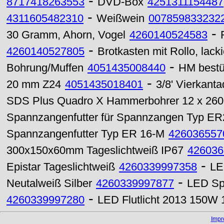
-
8717418263553
DVD-Box
4251311154487
-
4311605482310
Weißwein
007859833232
-
30 Gramm, Ahorn, Vogel
4260140524583
-
4260140527805
Brotkasten mit Rollo, lacki
-
Bohrung/Muffen
4051435008440
HM bestü
-
20 mm Z24
4051435018401
3/8' Vierkanta
SDS Plus Quadro X Hammerbohrer 12 x 26
Spannzangenfutter für Spannzangen Typ ER
Spannzangenfutter Typ ER 16-M
426036557
300x150x60mm Tageslichtweiß IP67
426036
-
Epistar Tageslichtweiß
4260339997358
LE
-
Neutalweiß Silber
4260339997877
LED Sp
-
4260339997280
LED Flutlicht 2013 150W 
Imp