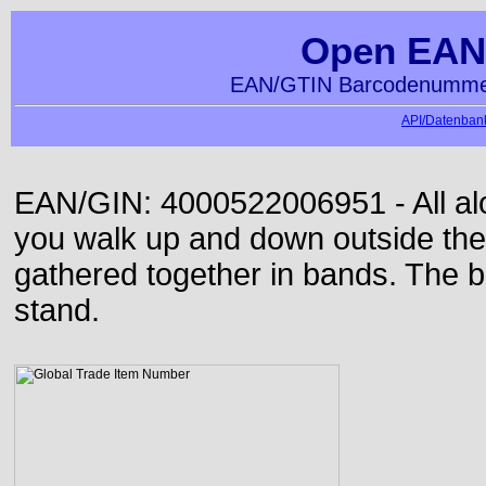
Open EAN
EAN/GTIN Barcodenummer
API/Datenbank
EAN/GIN: 4000522006951 - All alon
you walk up and down outside th
gathered together in bands. The b
stand.