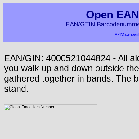
Open EAN
EAN/GTIN Barcodenummer
API/Datenbank
EAN/GIN: 4000521044824 - All alon
you walk up and down outside th
gathered together in bands. The b
stand.