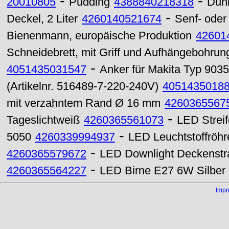
-
-
20010805
Pudding
4388840218318
Dun
-
Deckel, 2 Liter
4260140521674
Senf- oder 
Bienenmann, europäische Produktion
42601
Schneidebrett, mit Griff und Aufhängebohrung
-
4051435031547
Anker für Makita Typ 9035
(Artikelnr. 516489-7-220-240V)
4051435018
mit verzahntem Rand Ø 16 mm
4260365567
-
Tageslichtweiß
4260365561073
LED Strei
-
5050
4260339994937
LED Leuchtstoffröh
-
4260365579672
LED Downlight Deckenst
-
4260365564227
LED Birne E27 6W Silber
Imp