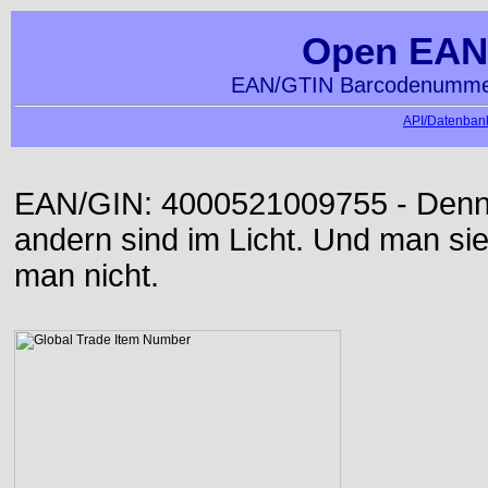
Open EAN
EAN/GTIN Barcodenummer
API/Datenbank
EAN/GIN: 4000521009755 - Denn d
andern sind im Licht. Und man sieh
man nicht.