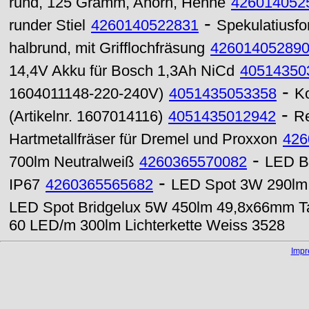
rund, 125 Gramm, Ahorn, Henne
426014052
-
runder Stiel
4260140522831
Spekulatiusfo
halbrund, mit Grifflochfräsung
42601405289
14,4V Akku für Bosch 1,3Ah NiCd
40514350
-
1604011148-220-240V)
4051435053358
K
-
(Artikelnr. 1607014116)
4051435012942
Re
Hartmetallfräser für Dremel und Proxxon
426
-
700lm Neutralweiß
4260365570082
LED B
-
IP67
4260365565682
LED Spot 3W 290lm 
LED Spot Bridgelux 5W 450lm 49,8x66mm Ta
60 LED/m 300lm Lichterkette Weiss 3528
Imp