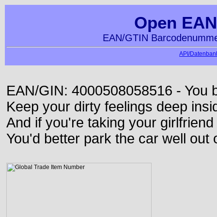
Open EAN
EAN/GTIN Barcodenummer
API/Datenbank
EAN/GIN: 4000508058516 - You bett
Keep your dirty feelings deep insi
And if you're taking your girlfriend
You'd better park the car well out 