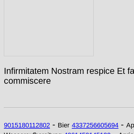
Infirmitatem Nostram respice E
commiscere
-
-
9015180112802
Bier
4337256605694
Ap