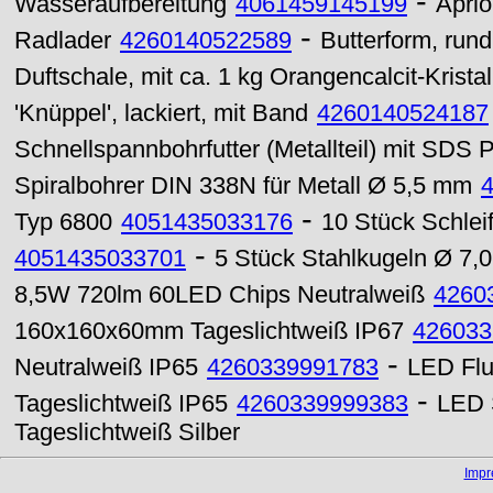
-
Wasseraufbereitung
4061459145199
Aprio
-
Radlader
4260140522589
Butterform, run
Duftschale, mit ca. 1 kg Orangencalcit-Kristal
'Knüppel', lackiert, mit Band
4260140524187
Schnellspannbohrfutter (Metallteil) mit SDS 
Spiralbohrer DIN 338N für Metall Ø 5,5 mm
-
Typ 6800
4051435033176
10 Stück Schlei
-
4051435033701
5 Stück Stahlkugeln Ø 7,
8,5W 720lm 60LED Chips Neutralweiß
4260
160x160x60mm Tageslichtweiß IP67
426033
-
Neutralweiß IP65
4260339991783
LED Flu
-
Tageslichtweiß IP65
4260339999383
LED 
Tageslichtweiß Silber
Imp