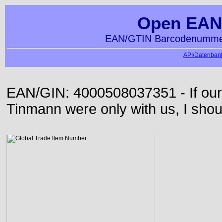
Open EAN
EAN/GTIN Barcodenummer
API/Datenbank
EAN/GIN: 4000508037351 - If our
Tinmann were only with us, I shou