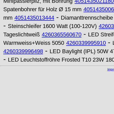
Minipassierpilz, mit Bohrung
4051435021180
Spatenbohrer für Holz Ø 15 mm
4051435006
-
mm
4051435013444
Diamanttrennscheibe 
-
Steinschleifer 1600 Watt (100-120V)
42603
-
Tageslichtweiß
4260365560670
LED Strei
-
Warmweiss+Weiss 5050
4260339995910
-
4260339996498
LED Baylight (IPL) 50W 4
-
LED Leuchtstoffröhre Frosted T10 23W 1
Imp