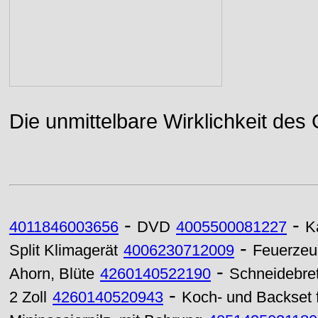
Die unmittelbare Wirklichkeit des
-
-
4011846003656
DVD
4005500081227
K
-
Split Klimagerät
4006230712009
Feuerzeu
-
Ahorn, Blüte
4260140522190
Schneidebrett
-
2 Zoll
4260140520943
Koch- und Backset fü