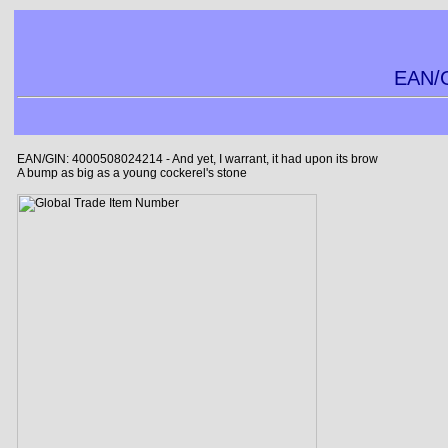
EAN/G
EAN/GIN: 4000508024214 - And yet, I warrant, it had upon its brow
A bump as big as a young cockerel's stone