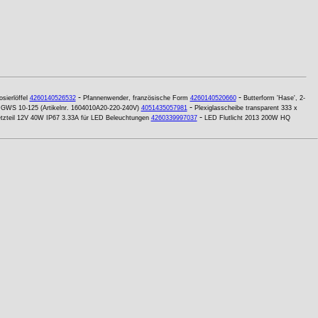
-
-
sierlöffel
4260140526532
Pfannenwender, französische Form
4260140520660
Butterform 'Hase', 2-
-
 GWS 10-125 (Artikelnr. 1604010A20-220-240V)
4051435057981
Plexiglasscheibe transparent 333 x
-
tzteil 12V 40W IP67 3.33A für LED Beleuchtungen
4260339997037
LED Flutlicht 2013 200W HQ