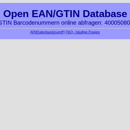
Open EAN/GTIN Database
TIN Barcodenummern online abfragen: 4000508
API/Datenbankzugriff
|
FAQ - häufige Fragen