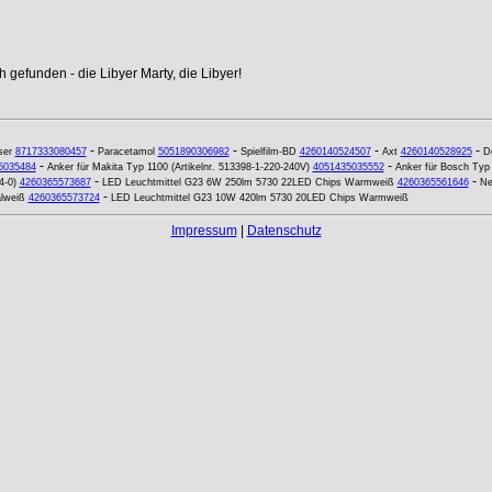
 gefunden - die Libyer Marty, die Libyer!
-
-
-
-
ser
8717333080457
Paracetamol
5051890306982
Spielfilm-BD
4260140524507
Axt
4260140528925
Do
-
-
5035484
Anker für Makita Typ 1100 (Artikelnr. 513398-1-220-240V)
4051435035552
Anker für Bosch Typ
-
-
4-0)
4260365573687
LED Leuchtmittel G23 6W 250lm 5730 22LED Chips Warmweiß
4260365561646
Ne
-
lweiß
4260365573724
LED Leuchtmittel G23 10W 420lm 5730 20LED Chips Warmweiß
Impressum
|
Datenschutz