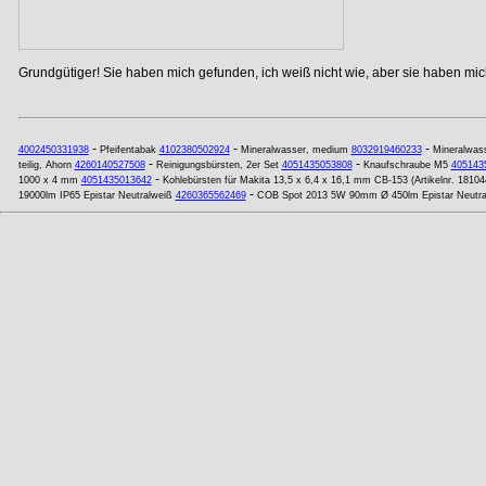
Grundgütiger! Sie haben mich gefunden, ich weiß nicht wie, aber sie haben mich
-
-
-
4002450331938
Pfeifentabak
4102380502924
Mineralwasser, medium
8032919460233
Mineralwas
-
-
teilig, Ahorn
4260140527508
Reinigungsbürsten, 2er Set
4051435053808
Knaufschraube M5
405143
-
1000 x 4 mm
4051435013642
Kohlebürsten für Makita 13,5 x 6,4 x 16,1 mm CB-153 (Artikelnr. 18104
-
19000lm IP65 Epistar Neutralweiß
4260365562469
COB Spot 2013 5W 90mm Ø 450lm Epistar Neutra