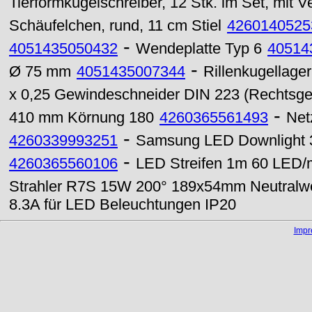
Tierformkugelschreiber, 12 Stk. im Set, mit V
Schäufelchen, rund, 11 cm Stiel
4260140525
-
4051435050432
Wendeplatte Typ 6
40514
-
Ø 75 mm
4051435007344
Rillenkugellage
x 0,25 Gewindeschneider DIN 223 (Rechtsg
-
410 mm Körnung 180
4260365561493
Net
-
4260339993251
Samsung LED Downlight 
-
4260365560106
LED Streifen 1m 60 LED/m
Strahler R7S 15W 200° 189x54mm Neutralw
8.3A für LED Beleuchtungen IP20
Imp