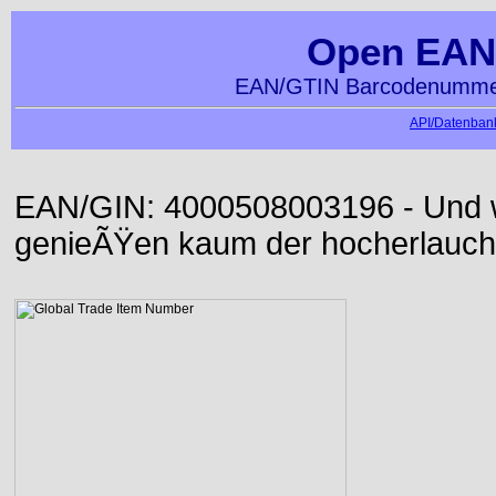
Open EAN
EAN/GTIN Barcodenummer
API/Datenbank
EAN/GIN: 4000508003196 - Und wi
genieÃŸen kaum der hocherlauch