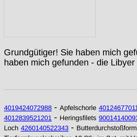
Grundgütiger! Sie haben mich gefu
haben mich gefunden - die Libyer 
-
4019424072988
Apfelschorle
4012467701
-
4012839521201
Heringsfilets
9001414009
-
Loch
4260140522343
Butterdurchstoßfor