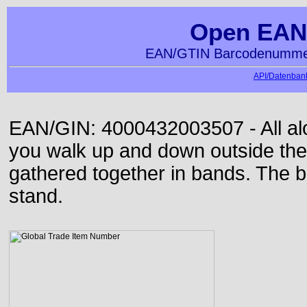
Open EAN
EAN/GTIN Barcodenummer
API/Datenbank
EAN/GIN: 4000432003507 - All alon
you walk up and down outside th
gathered together in bands. The b
stand.