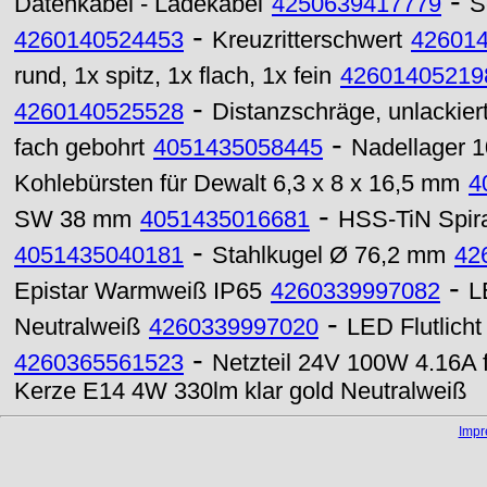
-
Datenkabel - Ladekabel
4250639417779
S
-
4260140524453
Kreuzritterschwert
42601
rund, 1x spitz, 1x flach, 1x fein
42601405219
-
4260140525528
Distanzschräge, unlackier
-
fach gebohrt
4051435058445
Nadellager 
Kohlebürsten für Dewalt 6,3 x 8 x 16,5 mm
4
-
SW 38 mm
4051435016681
HSS-TiN Spira
-
4051435040181
Stahlkugel Ø 76,2 mm
42
-
Epistar Warmweiß IP65
4260339997082
L
-
Neutralweiß
4260339997020
LED Flutlic
-
4260365561523
Netzteil 24V 100W 4.16A 
Kerze E14 4W 330lm klar gold Neutralweiß
Imp