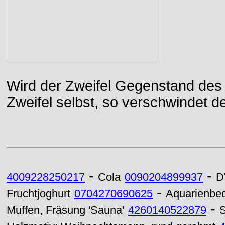
Wird der Zweifel Gegenstand des 
Zweifel selbst, so verschwindet de
-
-
4009228250217
Cola
0090204899937
D
-
Fruchtjoghurt
0704270690625
Aquarienbed
-
Muffen, Fräsung 'Sauna'
4260140522879
S