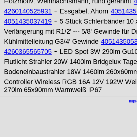
Holzmotiv: Weihnachtsmann, rund gerahmt
-
4260140525931
Essgabel, Ahorn
4051435
-
4051435037419
5 Stück Schleifbänder 10
Verlängerung mit R1/2' --- 5/8' Gewinde für
Kühlmittelleitung G3/4' Gewinde
405143505
-
4260365565705
LED Spot 3W 290lm Gu10 
Flutlicht Strahler 20W 1400lm Bridgelux Tage
Bodeneinbaustrahler 18W 1460lm 260x60m
Controller Wireless RGB 16A 12V 192W We
270lm 65x90mm Warmweiß IP67
Imp