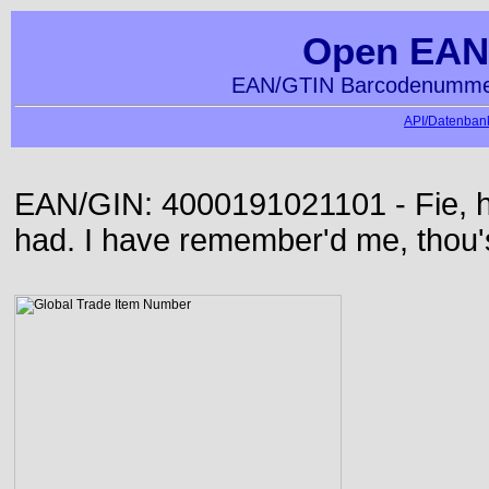
Open EAN
EAN/GTIN Barcodenummer
API/Datenbank
EAN/GIN: 4000191021101 - Fie, h
had. I have remember'd me, thou'