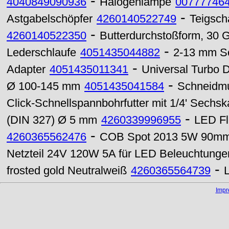
-
4040849090936
Halogenlampe
00777746
-
Astgabelschöpfer
4260140522749
Teigsch
-
4260140522350
Butterdurchstoßform, 30 
-
Lederschlaufe
4051435044882
2-13 mm Sc
-
Adapter
4051435011341
Universal Turbo
-
Ø 100-145 mm
4051435041584
Schneidmu
Click-Schnellspannbohrfutter mit 1/4' Sechsk
-
(DIN 327) Ø 5 mm
4260339996955
LED Fl
-
4260365562476
COB Spot 2013 5W 90mm Ø
Netzteil 24V 120W 5A für LED Beleuchtunge
-
frosted gold Neutralweiß
4260365564739
Imp