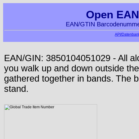
Open EAN
EAN/GTIN Barcodenummer
API/Datenbank
EAN/GIN: 3850104051029 - All alon
you walk up and down outside th
gathered together in bands. The b
stand.