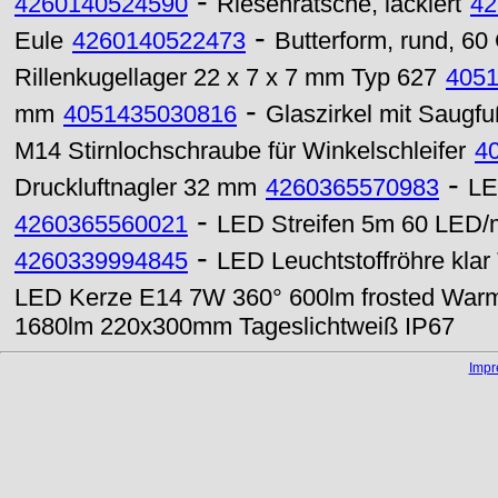
-
4260140524590
Riesenratsche, lackiert
42
-
Eule
4260140522473
Butterform, rund, 6
Rillenkugellager 22 x 7 x 7 mm Typ 627
405
-
mm
4051435030816
Glaszirkel mit Saugf
M14 Stirnlochschraube für Winkelschleifer
4
-
Druckluftnagler 32 mm
4260365570983
LE
-
4260365560021
LED Streifen 5m 60 LED/
-
4260339994845
LED Leuchtstoffröhre kl
LED Kerze E14 7W 360° 600lm frosted War
1680lm 220x300mm Tageslichtweiß IP67
Imp