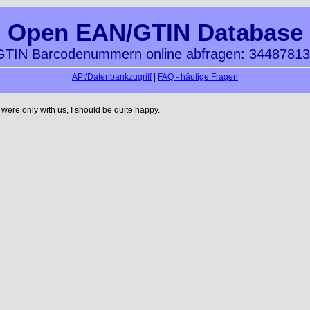
Open EAN/GTIN Database
TIN Barcodenummern online abfragen: 3448781
API/Datenbankzugriff
|
FAQ - häufige Fragen
ere only with us, I should be quite happy.