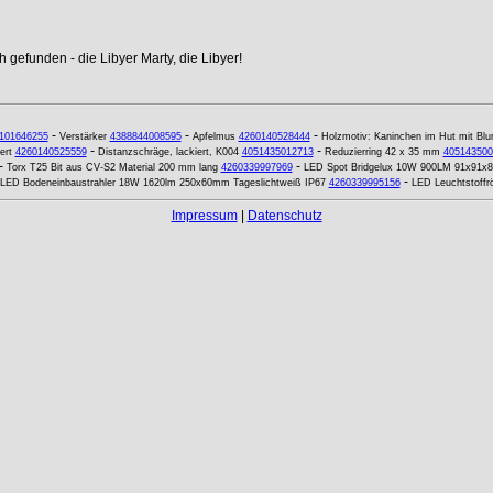
 gefunden - die Libyer Marty, die Libyer!
-
-
-
101646255
Verstärker
4388844008595
Apfelmus
4260140528444
Holzmotiv: Kaninchen im Hut mit Bl
-
-
ert
4260140525559
Distanzschräge, lackiert, K004
4051435012713
Reduzierring 42 x 35 mm
405143500
-
-
Torx T25 Bit aus CV-S2 Material 200 mm lang
4260339997969
LED Spot Bridgelux 10W 900LM 91x91x8
-
LED Bodeneinbaustrahler 18W 1620lm 250x60mm Tageslichtweiß IP67
4260339995156
LED Leuchtstoffr
Impressum
|
Datenschutz