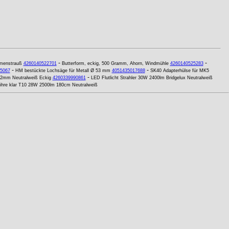
-
-
umenstrauß
4260140522701
Butterform, eckig, 500 Gramm, Ahorn, Windmühle
4260140525283
-
-
5067
HM bestückte Lochsäge für Metall Ø 53 mm
4051435017688
SK40 Adapterhülse für MK5
-
2mm Neutralweiß Eckig
4260339990861
LED Flutlicht Strahler 30W 2400lm Bridgelux Neutralweiß
öhre klar T10 28W 2500lm 180cm Neutralweiß