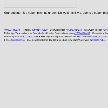
Grundgütiger! Sie haben mich gefunden, ich weiß nicht wie, aber sie haben mich
-
-
-
4009337842938
Tortelloni
4250814431620
Schnullerketten
4016491054916
Weißwein trocken
4260
-
Einfarbiger Tampondruck für Saunakelle inkl. allen Drucknebenkosten
4260140524453
Kreuzritterschw
-
Morsekegelschaft
4051435012638
SDS Top Verlängerung 500 mm mit M22 Gewinde
4051435025836
-
-
IP65
4260339999611
LED Leuchtmittel G4 1W 18lm 50 Stück 12V 3528 Warmweiß
4260365570174