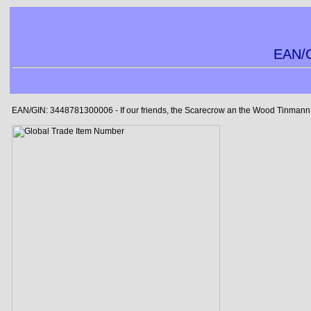
EAN/G
EAN/GIN: 3448781300006 - If our friends, the Scarecrow an the Wood Tinmann w