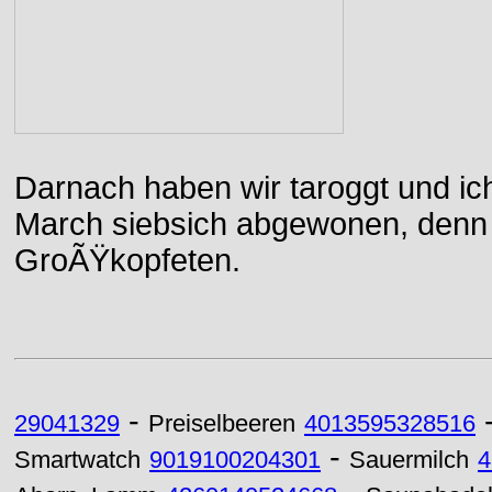
Darnach haben wir taroggt und ic
March siebsich abgewonen, denn d
GroÃŸkopfeten.
-
29041329
Preiselbeeren
4013595328516
-
Smartwatch
9019100204301
Sauermilch
4