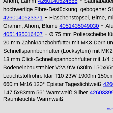
-
Ahorn, Lamm
4260140524668
Saunabadeb
hochwertige Fibre-Bestückung, gebogener St
-
4260140523371
Flaschenstöpsel, Birne, m
-
Gramm, Ahorn, Blume
4051435049030
Al
-
4051435016407
Ø 75 mm Polierscheibe fü
20 mm Zahnkranzbohrfutter mit MK3 Dorn 
Schnellspannbohrfutter (Locksytem) mit M
13 mm Click-Schnellspannbohrfutter mit 1/4'
Bodeneinbaustrahler V2A 9W 630lm 150x6
Leuchtstoffröhre klar T10 23W 1900lm 150c
660lm Mr16 120° Epistar Tageslichtweiß
426
147.5x83mm 56° Warmweiß Silber
4260339
Raumleuchte Warmweiß
Imp