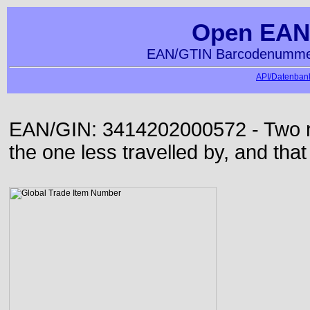
Open EAN
EAN/GTIN Barcodenummer
API/Datenbank
EAN/GIN: 3414202000572 - Two roa
the one less travelled by, and that