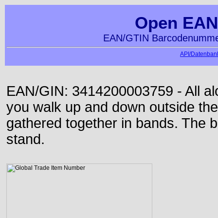
Open EAN
EAN/GTIN Barcodenummer
API/Datenbank
EAN/GIN: 3414200003759 - All alon
you walk up and down outside th
gathered together in bands. The b
stand.