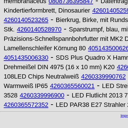
-
membranaceus
0808736395847
Datenträg
Kindertierformbrett, Dinosaurier
4260140525
-
4260140523265
Bierkrug, Birke, mit Runds
-
Stk.
4260140528970
Sparstrumpf, blau, mi
Präzisions-Schnellspannbohrfutter mit MK2 
Lamellenschleifer Körnung 80
40514350062
-
4051435006330
SDS Plus Quadro X Hamm
Drehmeißel DIN 4975 (16 x 10 mm) K20
426
108LED Chips Neutralweiß
4260339990762
-
Warmweiß IP65
4260365560021
LED Stre
-
3528
4260339996900
LED Flutlicht 2013 
-
4260365572352
LED PAR38 E27 Strahler 
Imp