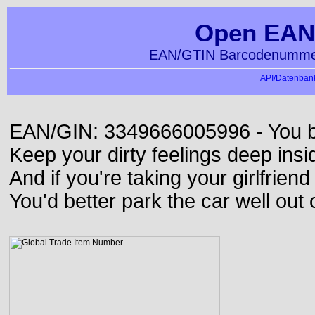
Open EAN
EAN/GTIN Barcodenummer
API/Datenbank
EAN/GIN: 3349666005996 - You bett
Keep your dirty feelings deep insi
And if you're taking your girlfriend
You'd better park the car well out 