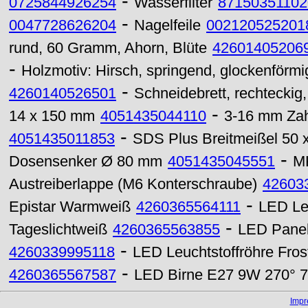
-
0725844926254
Wasserfilter
87150351102
-
0047728626204
Nagelfeile
002120525201
rund, 60 Gramm, Ahorn, Blüte
42601405206
-
Holzmotiv: Hirsch, springend, glockenförm
-
4260140526501
Schneidebrett, rechteckig, 
-
14 x 150 mm
4051435044110
3-16 mm Zah
-
4051435011853
SDS Plus Breitmeißel 50
-
Dosensenker Ø 80 mm
4051435045551
MK
Austreiberlappe (M6 Konterschraube)
42603
-
Epistar Warmweiß
4260365564111
LED Le
-
Tageslichtweiß
4260365563855
LED Pane
-
4260339995118
LED Leuchtstoffröhre Fr
-
4260365567587
LED Birne E27 9W 270° 72
Imp