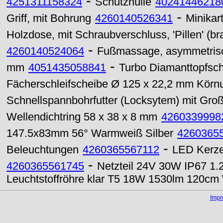
-
4251311158324
Schutzhülle
40241446218
-
Griff, mit Bohrung
4260140526341
Minikar
Holzdose, mit Schraubverschluss, 'Pillen' (
-
4260140524064
Fußmassage, asymmetris
-
mm
4051435058841
Turbo Diamanttopfsc
Fächerschleifscheibe Ø 125 x 22,2 mm Körn
Schnellspannbohrfutter (Locksytem) mit Groß
Wellendichtring 58 x 38 x 8 mm
4260339998
147.5x83mm 56° Warmweiß Silber
4260365
-
Beleuchtungen
4260365567112
LED Kerze
-
4260365561745
Netzteil 24V 30W IP67 1.
Leuchtstoffröhre klar T5 18W 1530lm 120c
Imp