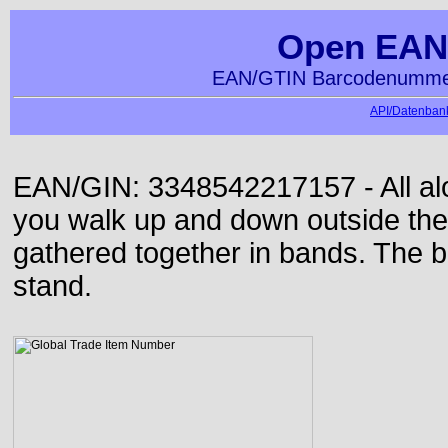
Open EAN
EAN/GTIN Barcodenummer
API/Datenbank
EAN/GIN: 3348542217157 - All alon
you walk up and down outside th
gathered together in bands. The b
stand.