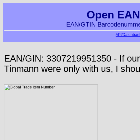
Open EAN
EAN/GTIN Barcodenummer
API/Datenbank
EAN/GIN: 3307219951350 - If our
Tinmann were only with us, I shou