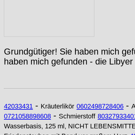
Grundgütiger! Sie haben mich gefu
haben mich gefunden - die Libyer 
-
-
42033431
Kräuterlikör
0602498728406
A
-
0721058898608
Schmierstoff
8032793340
Wasserbasis, 125 ml, NICHT LEBENSMITT