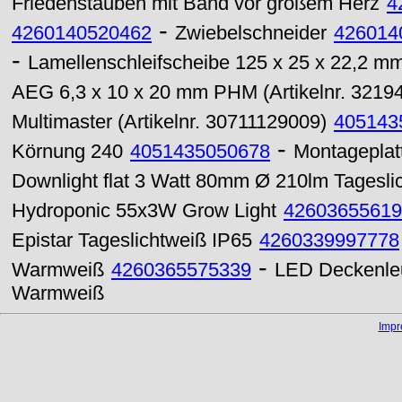
Friedenstauben mit Band vor großem Herz
4
-
4260140520462
Zwiebelschneider
426014
-
Lamellenschleifscheibe 125 x 25 x 22,2 m
AEG 6,3 x 10 x 20 mm PHM (Artikelnr. 3219
Multimaster (Artikelnr. 30711129009)
405143
-
Körnung 240
4051435050678
Montageplatt
Downlight flat 3 Watt 80mm Ø 210lm Tagesli
Hydroponic 55x3W Grow Light
42603655619
Epistar Tageslichtweiß IP65
4260339997778
-
Warmweiß
4260365575339
LED Deckenle
Warmweiß
Imp