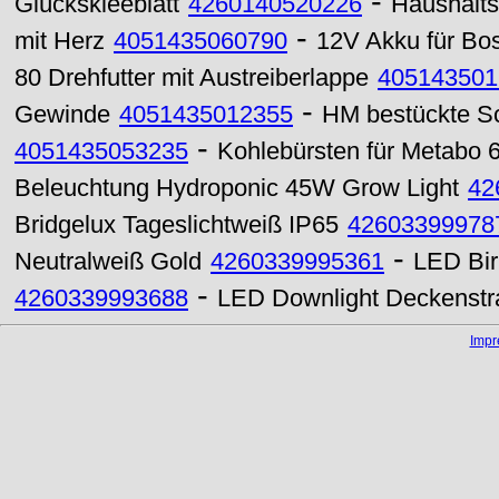
-
Glückskleeblatt
4260140520226
Haushaltsp
-
mit Herz
4051435060790
12V Akku für Bo
80 Drehfutter mit Austreiberlappe
405143501
-
Gewinde
4051435012355
HM bestückte S
-
4051435053235
Kohlebürsten für Metabo 
Beleuchtung Hydroponic 45W Grow Light
42
Bridgelux Tageslichtweiß IP65
42603399978
-
Neutralweiß Gold
4260339995361
LED Bi
-
4260339993688
LED Downlight Deckenst
Imp