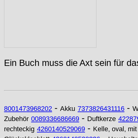
Ein Buch muss die Axt sein für da
-
-
8001473968202
Akku
7373826431116
W
-
Zubehör
0089336686669
Duftkerze
42287
-
rechteckig
4260140529069
Kelle, oval, mi