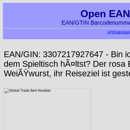
Open EAN
EAN/GTIN Barcodenummer
API/Datenbank
EAN/GIN: 3307217927647 - Bin ich
dem Spieltisch hÃ¤ltst? Der rosa E
WeiÃŸwurst, ihr Reiseziel ist gest