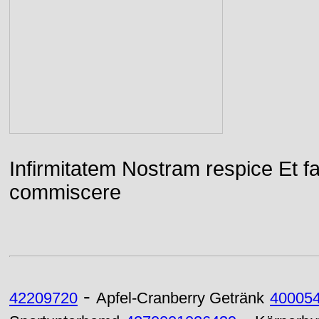
Infirmitatem Nostram respice E
commiscere
-
42209720
Apfel-Cranberry Getränk
40005