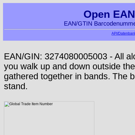
Open EAN
EAN/GTIN Barcodenummer
API/Datenbank
EAN/GIN: 3274080005003 - All alon
you walk up and down outside th
gathered together in bands. The b
stand.