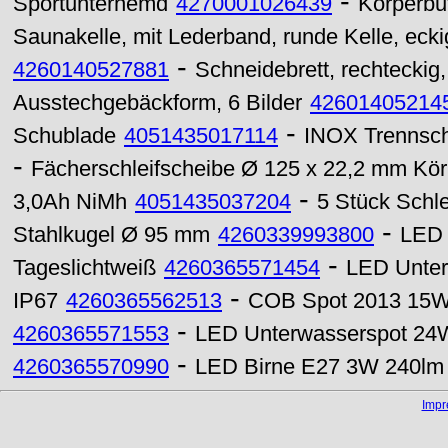
-
Sportunterhemd
4270001026439
Körperbut
Saunakelle, mit Lederband, runde Kelle, eckig
-
4260140527881
Schneidebrett, rechteckig, 
Ausstechgebäckform, 6 Bilder
42601405214
-
Schublade
4051435017114
INOX Trennsche
-
Fächerschleifscheibe Ø 125 x 22,2 mm Kö
-
3,0Ah NiMh
4051435037204
5 Stück Schl
-
Stahlkugel Ø 95 mm
4260339993800
LED 
-
Tageslichtweiß
4260365571454
LED Unter
-
IP67
4260365562513
COB Spot 2013 15W
-
4260365571553
LED Unterwasserspot 2
-
4260365570990
LED Birne E27 3W 240lm
Imp