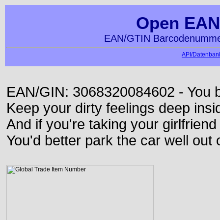
Open EAN
EAN/GTIN Barcodenummer
API/Datenbank
EAN/GIN: 3068320084602 - You bett
Keep your dirty feelings deep insi
And if you're taking your girlfriend
You'd better park the car well out 