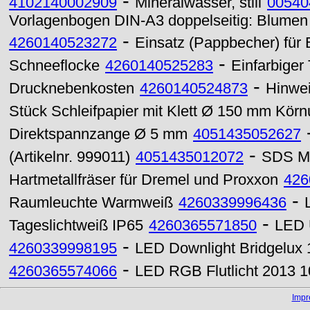
-
4102140002909
Mineralwasser, still
00540
Vorlagenbogen DIN-A3 doppelseitig: Blumen
-
4260140523272
Einsatz (Pappbecher) für 
-
Schneeflocke
4260140525283
Einfarbiger
-
Drucknebenkosten
4260140524873
Hinwei
Stück Schleifpapier mit Klett Ø 150 mm Kör
Direktspannzange Ø 5 mm
4051435052627
-
(Artikelnr. 999011)
4051435012072
SDS Ma
Hartmetallfräser für Dremel und Proxxon
426
-
Raumleuchte Warmweiß
4260339996436
-
Tageslichtweiß IP65
4260365571850
LED 
-
4260339998195
LED Downlight Bridgelux
-
4260365574066
LED RGB Flutlicht 2013 
Imp