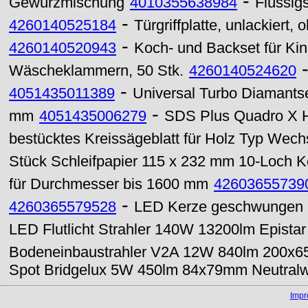
-
Gewürzmischung
4010355638984
Flüssigs
-
4260140525184
Türgriffplatte, unlackiert
-
4260140520943
Koch- und Backset für Kind
Wäscheklammern, 50 Stk.
4260140524620
-
4051435011389
Universal Turbo Diamant
-
mm
4051435006279
SDS Plus Quadro X 
bestücktes Kreissägeblatt für Holz Typ Wec
Stück Schleifpapier 115 x 232 mm 10-Loch 
für Durchmesser bis 1600 mm
42603655739
-
4260365579528
LED Kerze geschwungen
LED Flutlicht Strahler 140W 13200lm Epistar
Bodeneinbaustrahler V2A 12W 840lm 200x6
Spot Bridgelux 5W 450lm 84x79mm Neutralw
Imp