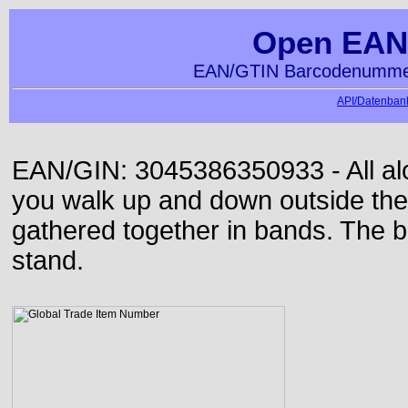
Open EAN
EAN/GTIN Barcodenummer
API/Datenbank
EAN/GIN: 3045386350933 - All alon
you walk up and down outside th
gathered together in bands. The b
stand.